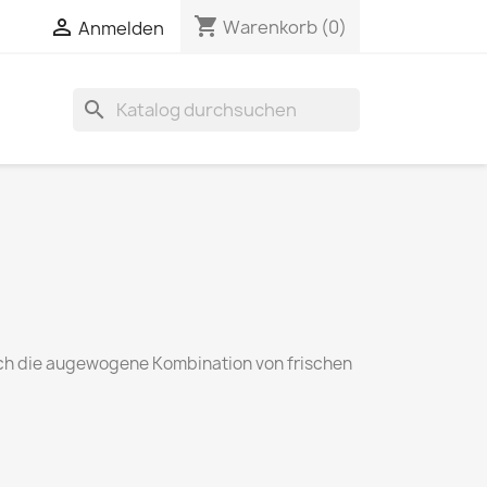
shopping_cart

Warenkorb
(0)
Anmelden
search
rch die augewogene Kombination von frischen