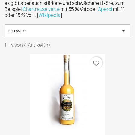
es gibt aber auch stärkere und schwächere Liköre, zum
Beispiel
Chartreuse verte
mit 55 % Vol oder
Aperol
mit 11
oder 15 % Vol... [
Wikipedia
]

Relevanz
1 - 4 von 4 Artikel(n)
favorite_border