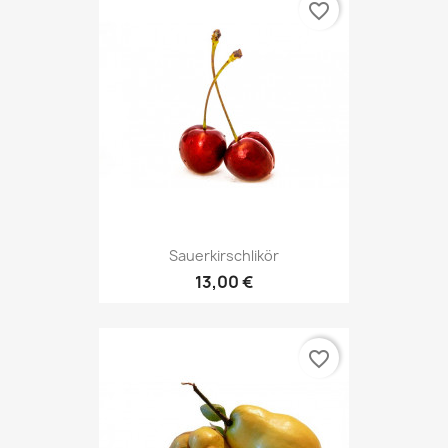
favorite_border
Sauerkirschlikör
13,00 €
favorite_border