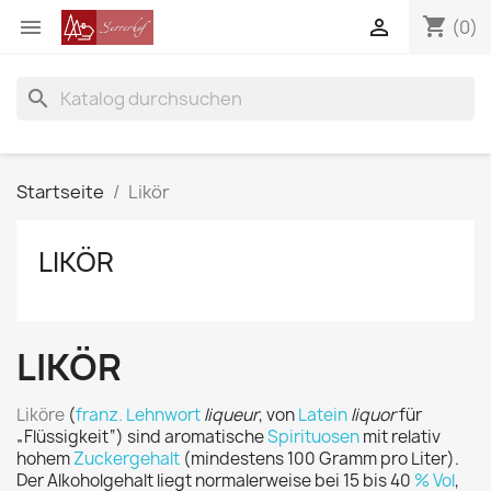
shopping_cart


(0)
search
Startseite
Likör
LIKÖR
LIKÖR
Liköre
(
franz.
Lehnwort
liqueur
, von
Latein
liquor
für
„Flüssigkeit“) sind aromatische
Spirituosen
mit relativ
hohem
Zuckergehalt
(mindestens 100 Gramm pro Liter).
Der Alkoholgehalt liegt normalerweise bei 15 bis 40
% Vol
,